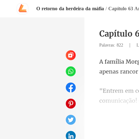
O retorno da herdeira da máfia
/
Capítulo 63 A
Capítulo 
|
Palavras: 822
L
apenas ranc
ção!
Vamos desco