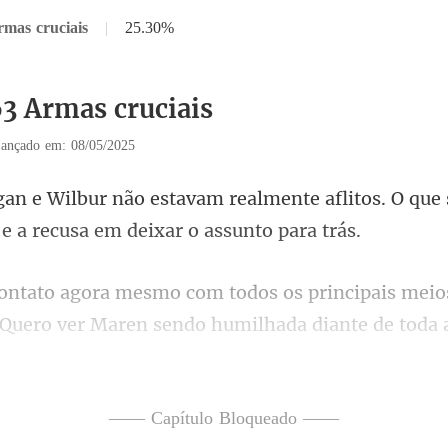
rmas cruciais
|
25.30%
63 Armas cruciais
ançado em: 08/05/2025
ente aflitos. O que
 Quero ver Maren sendo humilhada diante de toda 
—— Capítulo Bloqueado ——