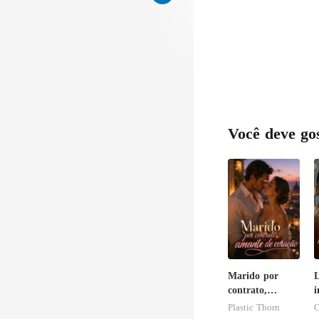
Você deve go
Marido por
L
contrato,
i
amante de
r
Plastic Thorn
C
coração
i