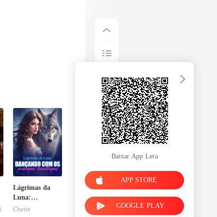
Baixar App Lera
APP STORE
Lágrimas da
Luna:
GOOGLE PLAY
Dançando com
i
Cherie
os príncipes