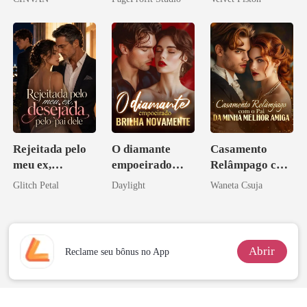
Rejeitada pelo
O diamante
Casamento
meu ex,
empoeirado
Relâmpago com
desejada pelo
brilha
o Pai da Minha
Glitch Petal
Daylight
Waneta Csuja
pai dele
novamente
Melhor Amiga
Abrir
Reclame seu bônus no App