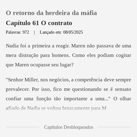
O retorno da herdeira da máfia
Capítulo 61 O contrato
Palavras: 972
|
Lançado em: 08/05/2025
0
va de uma
mera distração para homens. Como ele
Loja
Histórico
or isso, fico me questionando se é sensato
Sair
confiar uma função tão imp
Baixar App
Capítulos Desbloqueados