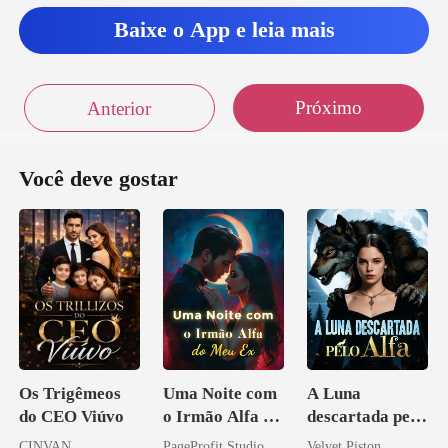
Baixe o App e leia mais
Próximo
Anterior
Você deve gostar
Os Trigêmeos
Uma Noite com
A Luna
do CEO Viúvo
o Irmão Alfa do
descartada pelo
Meu Ex
Alfa
CINVAN
PageProfit Studio
Velvet Piston