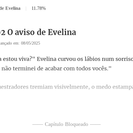
de Evelina
|
11.78%
2 O aviso de Evelina
ançado em: 08/05/2025
os lábios num sorriso
remiam visivelmente, o med
ssell entraram em ação, re
—— Capítulo Bloqueado ——