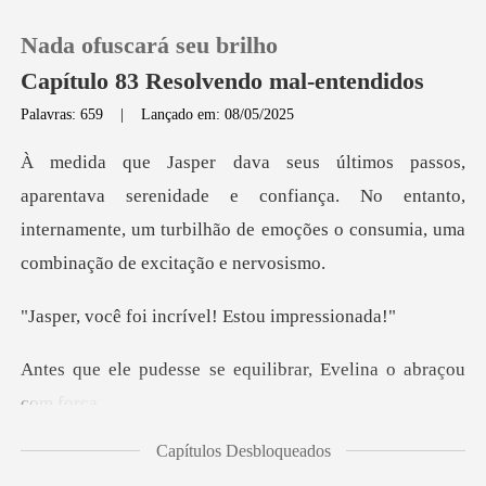
Nada ofuscará seu brilho
Capítulo 83 Resolvendo mal-entendidos
Palavras: 659
|
Lançado em: 08/05/2025
0
nidade e confiança. No entanto,
Loja
internamente, um turbilhão de
Histórico
i incrível! Esto
Sair
se equilibrar, Evelina
Baixar App
Capítulos Desbloqueados
vante o envol