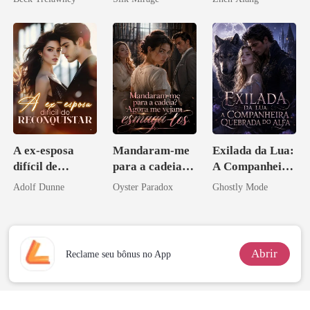
pelo
Arrependiment
o
A ex-esposa
Mandaram-me
Exilada da Lua:
difícil de
para a cadeia?
A Companheira
reconquistar
Agora me
Quebrada do
Adolf Dunne
Oyster Paradox
Ghostly Mode
vejam esmagá-
Alfa
los
Abrir
Reclame seu bônus no App