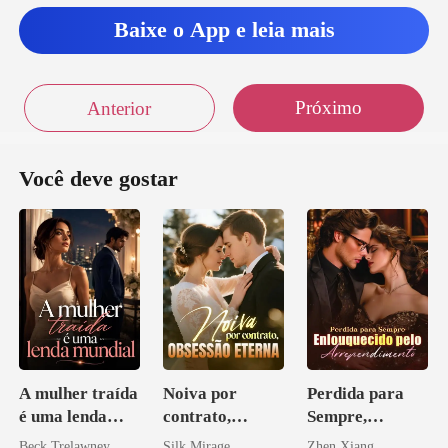
Baixe o App e leia mais
Próximo
Anterior
Você deve gostar
A mulher traída
Noiva por
Perdida para
é uma lenda
contrato,
Sempre,
mundial
obsessão eterna
Enlouquecido
Beck Trelawney
Silk Mirage
Zhen Xiang