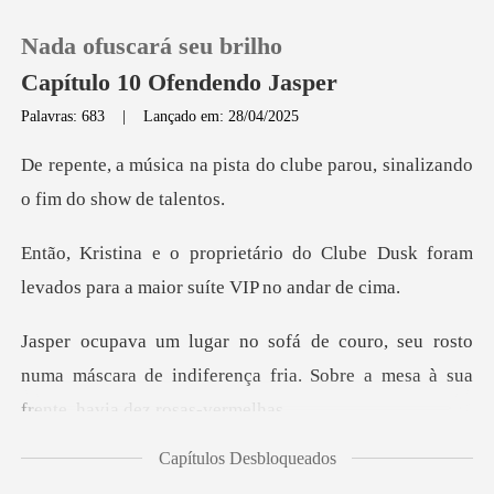
Nada ofuscará seu brilho
Capítulo 10 Ofendendo Jasper
Palavras: 683
|
Lançado em: 28/04/2025
0
a do clube parou, sinalizand
Loja
o Clube Dusk foram
levados para a
Histórico
rosto
Sair
numa máscara de indiferença fria. Sobre
Baixar App
Capítulos Desbloqueados
osa