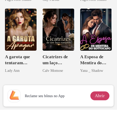
Perder Sua
Bilionários:
Ex
Verdadeira
Veja-me Brilhar
Companheira
A garota que
Cicatrizes de
A Esposa de
tentaram
um laço
Mentira do
apagar
rompido
Sottocapo
Lady Ann
Calv Momose
Yana _ Shadow
Abrir
Reclame seu bônus no App