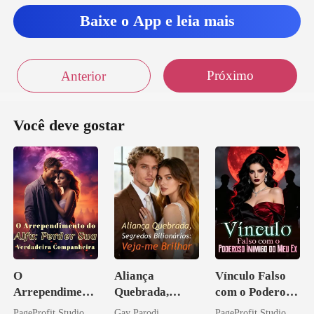
Baixe o App e leia mais
Próximo
Anterior
Você deve gostar
O
Aliança
Vínculo Falso
Arrependiment
Quebrada,
com o Poderoso
o do Alfa:
Segredos
Inimigo do Meu
PageProfit Studio
Gay Parodi
PageProfit Studio