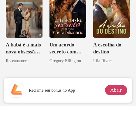
A babá é a mais
Um acordo
A escolha do
nova obsessão
secreto com
destino
do CEO
meu chefe
Roseanautora
Gregory Ellington
Lila Rivers
bilionário
Abrir
Reclame seu bônus no App