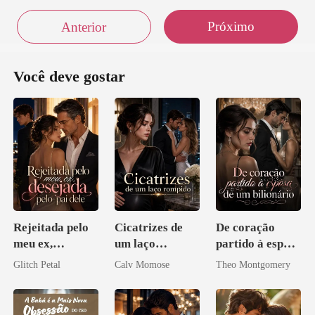
Próximo
Anterior
Você deve gostar
Rejeitada pelo
Cicatrizes de
De coração
meu ex,
um laço
partido à esposa
desejada pelo
rompido
de um bilionário
Glitch Petal
Calv Momose
Theo Montgomery
pai dele