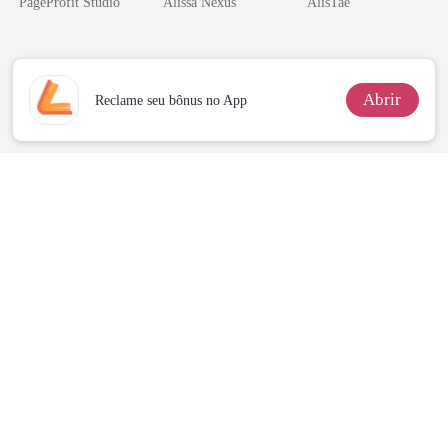
PageProfit Studio
Alissa Nexus
AlisTae
Contrato Real
da Híbrida
Abrir
Reclame seu bônus no App