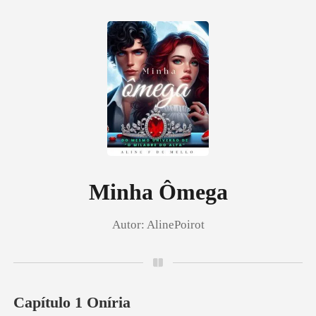
0
Loja
Histórico
Minha Ômega
Autor:
AlinePoirot
Sair
Baixar App
Capítulo 1 Oníria