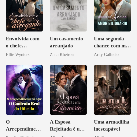
Envolvida com
Um casamento
Uma segunda
o chefe
arranjado
chance com meu
arrogante
amor bilionário
Ellie Wynters
Zana Kheiron
Arny Gallucio
O
A Esposa
Uma armadilha
Arrependiment
Rejeitada é uma
inescapável
o do Alfa: O
Zilionária