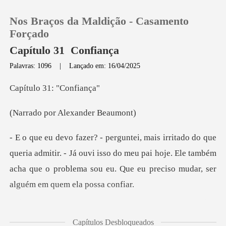
Nos Braços da Maldição - Casamento
Forçado
Capítulo 31 Confiança
Palavras: 1096
|
Lançado em: 16/04/2025
0
31: "Co
Loja
r Alexander
Histórico
mitir. - Já ouvi isso do meu pai hoje. Ele também
Sair
acha que o problem
Baixar App
a frente, apoiando os
Capítulos Desbloqueados