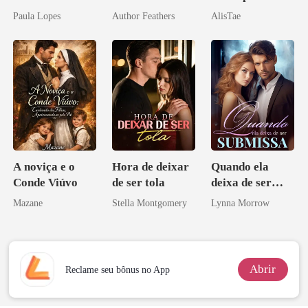
Sextuplos ao
Paula Lopes
Author Feathers
AlisTae
CEO
A noviça e o
Hora de deixar
Quando ela
Conde Viúvo
de ser tola
deixa de ser
submissa
Mazane
Stella Montgomery
Lynna Morrow
Abrir
Reclame seu bônus no App