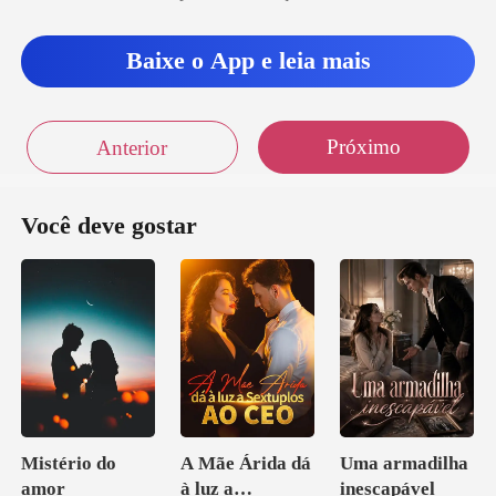
el
Baixe o App e leia mais
Próximo
Anterior
Você deve gostar
Mistério do
A Mãe Árida dá
Uma armadilha
amor
à luz a
inescapável