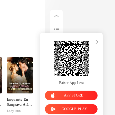
Baixar App Lera
APP STORE
Enquanto Eu
Sangrava Até a
GOOGLE PLAY
Morte, Ele
Lady Ann
Acendia