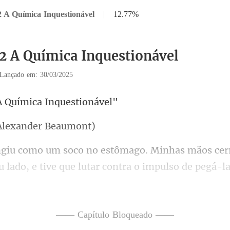
2 A Química Inquestionável
|
12.77%
12 A Química Inquestionável
Lançado em: 30/03/2025
A Química In
Alexander
lado, e tive que lutar contra o impulso de pegá-l
o quan
—— Capítulo Bloqueado ——
t