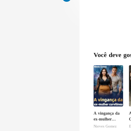
Você deve go
A vingança da
A
ex-mulher
C
curvilínea
Nieves Gomez
E