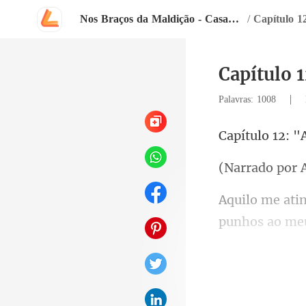
Nos Braços da Maldição - Casamento Forçado
/
Capítulo 1
Capítulo 
|
Palavras: 1008
"
r 
mostrar a ela 
não en