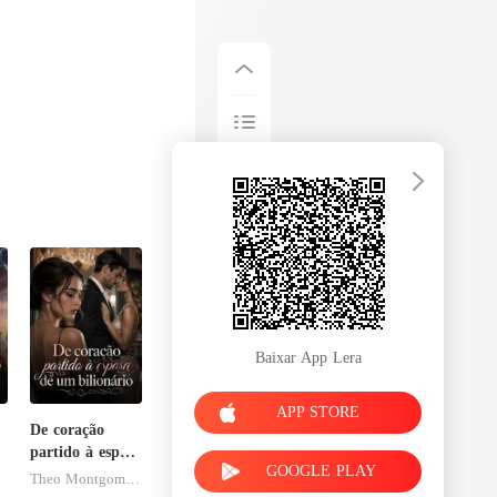
Baixar App Lera
APP STORE
De coração
partido à esposa
GOOGLE PLAY
de um
Theo Montgomery
bilionário