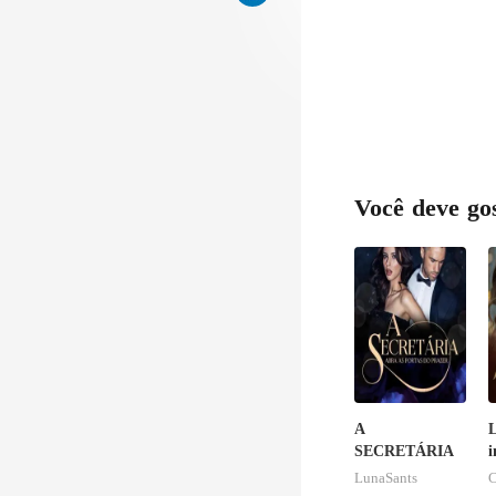
Você deve go
A
L
SECRETÁRIA
i
r
LunaSants
C
i