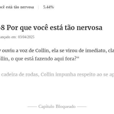
cê está tão nervosa
|
5.44%
68 Por que você está tão nervosa
ançado em: 03/04/2025
se virou de imediato, c
odas, Collin impunha resp
iso malicioso passou pelos seu
—— Capítulo Bloqueado ——