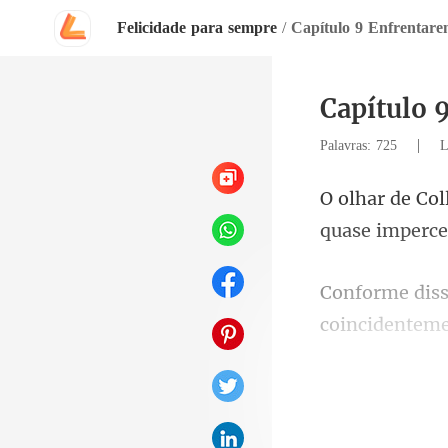
Felicidade para sempre
/
Capítulo 9 Enfrentarem
Capítulo 
|
Palavras: 725
L
coincidentem
um ar de avali