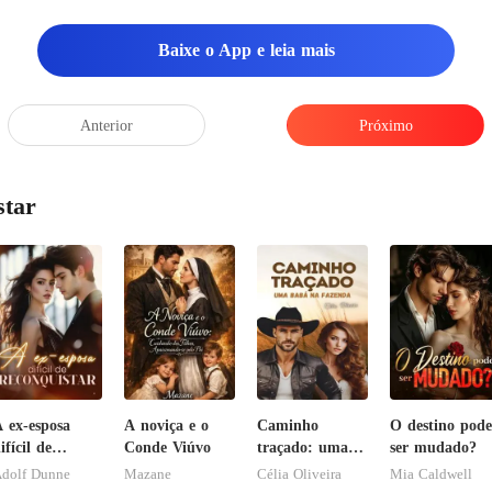
Baixe o App e leia mais
Anterior
Próximo
star
 ex-esposa
A noviça e o
Caminho
O destino pode
ifícil de
Conde Viúvo
traçado: uma
ser mudado?
econquistar
babá na
dolf Dunne
Mazane
Célia Oliveira
Mia Caldwell
fazenda