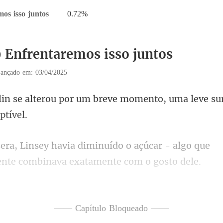
os isso juntos
|
0.72%
9 Enfrentaremos isso juntos
ançado em: 03/04/2025
um breve momento, uma leve su
o o açúcar - algo que
ente
etade do biscoito
—— Capítulo Bloqueado ——