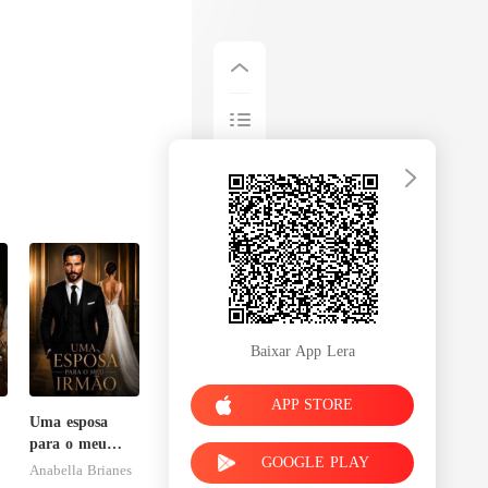
Baixar App Lera
APP STORE
Uma esposa
para o meu
GOOGLE PLAY
irmão
Anabella Brianes