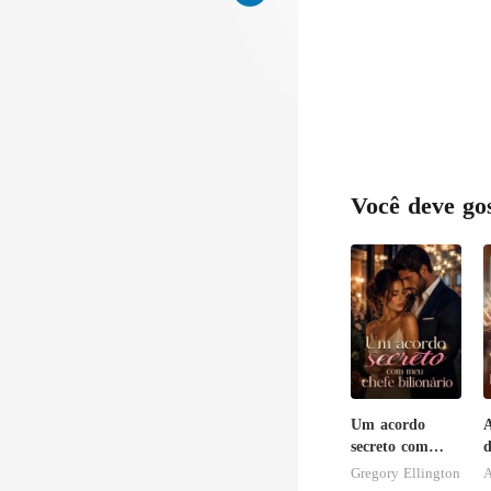
Você deve go
Um acordo
A
secreto com
d
meu chefe
r
Gregory Ellington
A
bilionário