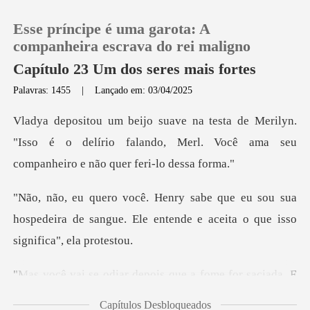
Esse príncipe é uma garota: A
companheira escrava do rei maligno
Capítulo 23 Um dos seres mais fortes
Palavras: 1455
|
Lançado em: 03/04/2025
0
ilyn.
Loja
"Isso é o delírio falando, Merl. Você ama
Histórico
sou sua
hospedeira de sangue. Ele entende e
Sair
Baixar App
depois que a fome for
Capítulos Desbloqueados