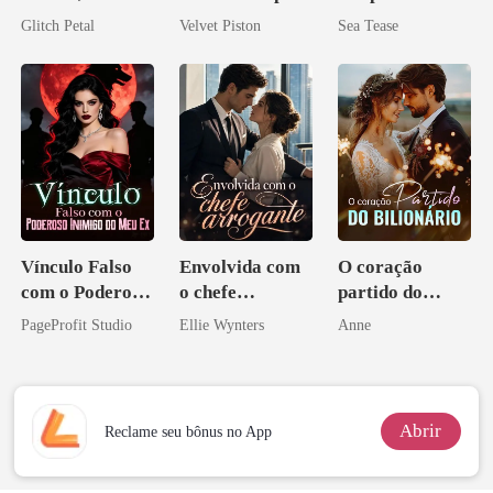
desejada pelo
Alfa
Glitch Petal
Velvet Piston
Sea Tease
pai dele
Vínculo Falso
Envolvida com
O coração
com o Poderoso
o chefe
partido do
Inimigo do Meu
arrogante
bilionário
PageProfit Studio
Ellie Wynters
Anne
Ex
Abrir
Reclame seu bônus no App