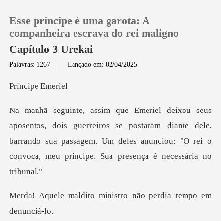
Esse príncipe é uma garota: A
companheira escrava do rei maligno
Capítulo 3 Urekai
Palavras: 1267
|
Lançado em: 02/04/2025
0
ipe E
Loja
iros se postaram diante dele,
Histórico
barrando sua passagem. Um deles anunciou:
Sair
Baixar App
ministro não perdia