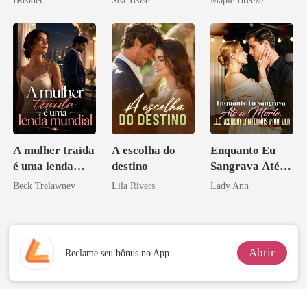
homem melhor
A mulher traída
A escolha do
Enquanto Eu
é uma lenda
destino
Sangrava Até a
mundial
Morte, Ele
Beck Trelawney
Lila Rivers
Lady Ann
Acendia
Lanternas Para
Ela
Abrir
Reclame seu bônus no App