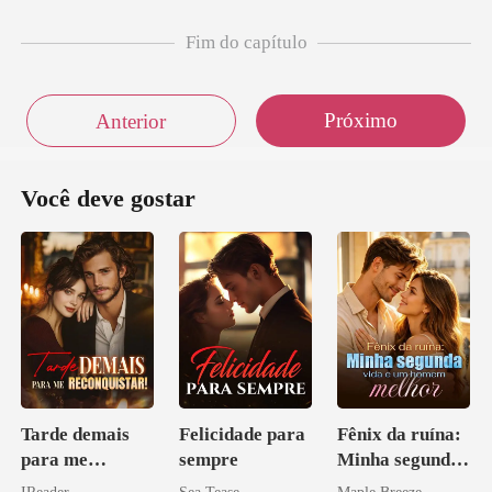
Fim do capítulo
Próximo
Anterior
Você deve gostar
Tarde demais
Felicidade para
Fênix da ruína:
para me
sempre
Minha segunda
reconquistar!
vida e um
IReader
Sea Tease
Maple Breeze