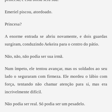
iscou, at
nce
, e dois guardas
surgiram, conduzin
ão podia se
seguraram com firmeza. Ele mordeu o lábio com
força, tentand
eal. Só podia s