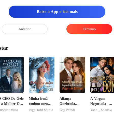
 om
Baixe o App e leia mais
Anterior
Próximo
star
O CEO De Gelo
Minha irmã
Aliança
A Virgem
 a Mulher Que
roubou meu
Quebrada,
Negociada -
le Jurou
companheiro e
Segredos
Uma flor para
riscila Ozilio
PageProfit Studio
Gay Parodi
Yana _ Shadow
diar
eu a deixei
Bilionários:
o Don