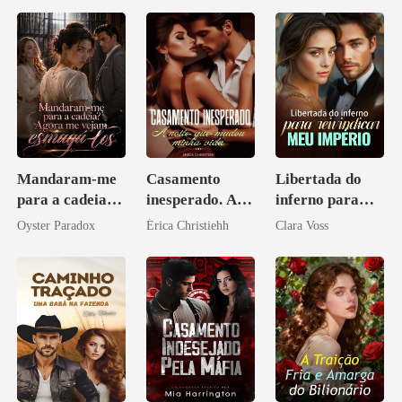
Mandaram-me
Casamento
Libertada do
para a cadeia?
inesperado. A
inferno para
Agora me
noite que mudou
reivindicar meu
Oyster Paradox
Érica Christiehh
Clara Voss
vejam esmagá-
minha vida
império
los