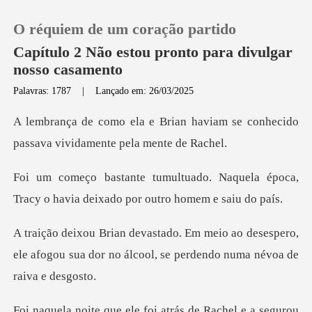
O réquiem de um coração partido
Capítulo 2 Não estou pronto para divulgar
nosso casamento
Palavras: 1787
|
Lançado em: 26/03/2025
0
haviam se conhecido
Loja
passava vi
Naquela época,
Histórico
Tracy o havia deix
Sair
o desespero,
ele afogou sua dor no álcool,
Baixar App
Rachel e a segurou