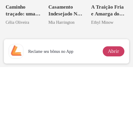
Caminho
Casamento
A Traição Fria
traçado: uma
Indesejado Na
e Amarga do
babá na fazenda
Máfia
Bilionário
Célia Oliveira
Mia Harrington
Ethyl Minow
Abrir
Reclame seu bônus no App