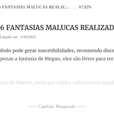
Capítulo 36 FANTASIAS MALUCAS REALIZADAS
|
67.92%
 36 FANTASIAS MALUCAS REALIZA
Lançado em: 11/03/2025
comendo discri
apenas a fan
goni
ssidade de tê-lo dentro de mim.
—— Capítulo Bloqueado ——