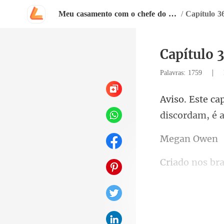
Meu casamento com o chefe do meu ex
/
Capítulo
|
Palavras: 1759
discordam, é 
an
causa da nece