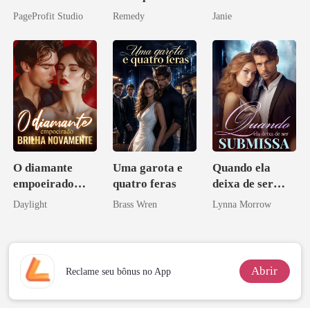
você é uma
PageProfit Studio
Remedy
Janie
zilionária
O diamante
Uma garota e
Quando ela
empoeirado
quatro feras
deixa de ser
brilha
submissa
Daylight
Brass Wren
Lynna Morrow
novamente
Abrir
Reclame seu bônus no App