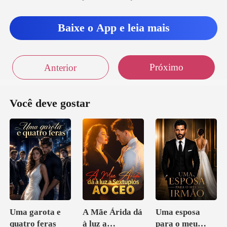
Baixe o App e leia mais
Próximo
Anterior
Você deve gostar
Uma garota e
A Mãe Árida dá
Uma esposa
quatro feras
à luz a
para o meu