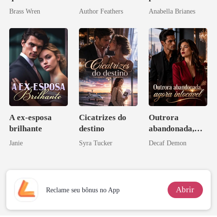
Sextuplos ao
irmão
Brass Wren
Author Feathers
Anabella Brianes
CEO
A ex-esposa
Cicatrizes do
Outrora
brilhante
destino
abandonada,
agora intocável
Janie
Syra Tucker
Decaf Demon
Abrir
Reclame seu bônus no App