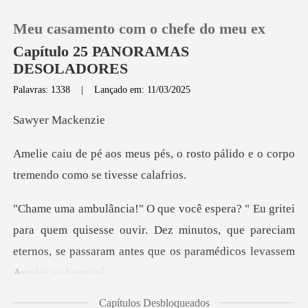
Meu casamento com o chefe do meu ex
Capítulo 25 PANORAMAS
DESOLADORES
Palavras: 1338
|
Lançado em: 11/03/2025
0
r Mac
Loja
, o rosto pálido e o corpo
tre
Histórico
Sair
quem quisesse ouvir. Dez minutos, que pareciam
eternos, se p
Baixar App
Capítulos Desbloqueados
la é minha irmã, e