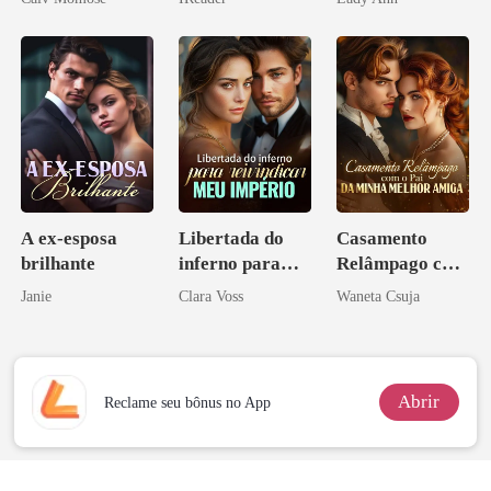
A ex-esposa
Libertada do
Casamento
brilhante
inferno para
Relâmpago com
reivindicar meu
o Pai da Minha
Janie
Clara Voss
Waneta Csuja
império
Melhor Amiga
Abrir
Reclame seu bônus no App