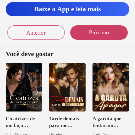
assenti
Baixe o App e leia mais
Próximo
Anterior
Você deve gostar
Cicatrizes de
Tarde demais
A garota que
um laço
para me
tentaram
rompido
reconquistar!
apagar
Calv Momose
IReader
Lady Ann