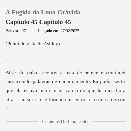
A Fugida da Luna Grávida
Capítulo 45 Capítulo 45
Palavras: 971
|
Lançado em: 27/02/2025
0
e vista
Loja
Histórico
encorajamento. Eu podia sentir
que ela estava muito mais calma do que há uma
Sair
Baixar App
Capítulos Desbloqueados
rrumei o cabelo dela e