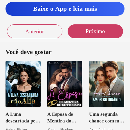
Baixe o App e leia mais
Próximo
Anterior
Você deve gostar
A Luna
A Esposa de
Uma segunda
descartada pelo
Mentira do
chance com meu
Alfa
Sottocapo
amor bilionário
Velvet Piston
Yana _ Shadow
Arny Gallucio