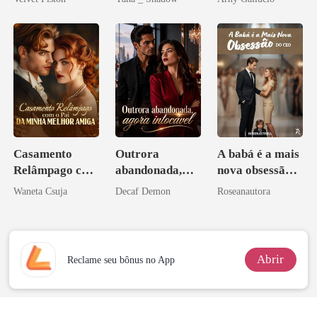
Casamento
Outrora
A babá é a mais
Relâmpago com
abandonada,
nova obsessão
o Pai da Minha
agora intocável
do CEO
Waneta Csuja
Decaf Demon
Roseanautora
Melhor Amiga
Abrir
Reclame seu bônus no App