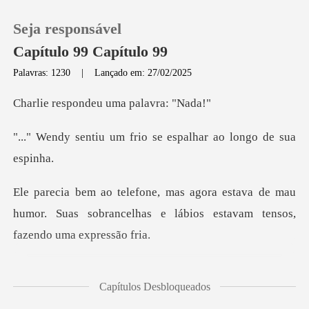
Seja responsável
Capítulo 99 Capítulo 99
Palavras: 1230
|
Lançado em: 27/02/2025
0
ondeu uma pa
frio se espalhar ao
Loja
Histórico
va de mau
humor. Suas sobrancelhas e lábios
Sair
Baixar App
dele e não sabia o que ti
Capítulos Desbloqueados