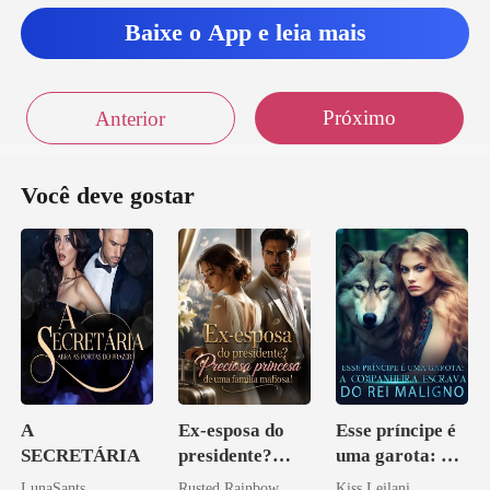
tinuava saind
Baixe o App e leia mais
Próximo
Anterior
Você deve gostar
A
Ex-esposa do
Esse príncipe é
SECRETÁRIA
presidente?
uma garota: A
Preciosa
companheira
LunaSants
Rusted Rainbow
Kiss Leilani