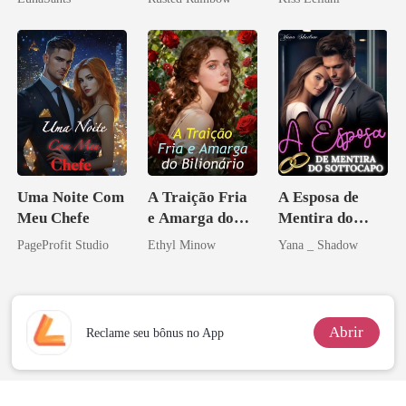
princesa de uma
escrava do rei
família
maligno
mafiosa!
Uma Noite Com
A Traição Fria
A Esposa de
Meu Chefe
e Amarga do
Mentira do
Bilionário
Sottocapo
PageProfit Studio
Ethyl Minow
Yana _ Shadow
Abrir
Reclame seu bônus no App