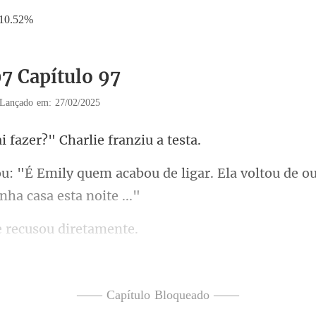
10.52%
97 Capítulo 97
Lançado em: 27/02/2025
fazer?" Charlie
e ligar. Ela voltou de o
e recusou
suplicante.
ante à minh
—— Capítulo Bloqueado ——