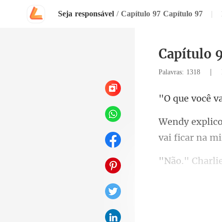
Seja responsável
/
Capítulo 97 Capítulo 97
|
Capítulo 
|
Palavras: 1318
li
dela é semelh