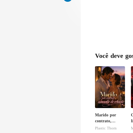
Você deve go
Marido por
contrato,
I
amante de
M
Plastic Thorn
M
coração