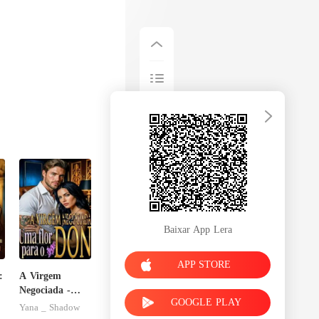
Baixar App Lera
APP STORE
:
A Virgem
Negociada -
GOOGLE PLAY
Uma flor para
Yana _ Shadow
o Don