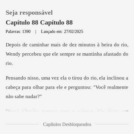
Seja responsável
Capítulo 88 Capítulo 88
Palavras: 1390
|
Lançado em: 27/02/2025
0
s à beira do rio,
Wendy percebeu que
Loja
ela inclinou a
Histórico
cabeça para olhar para ele
Sair
. Ele ficou em
Baixar App
silêncio por dois s
Capítulos Desbloqueados