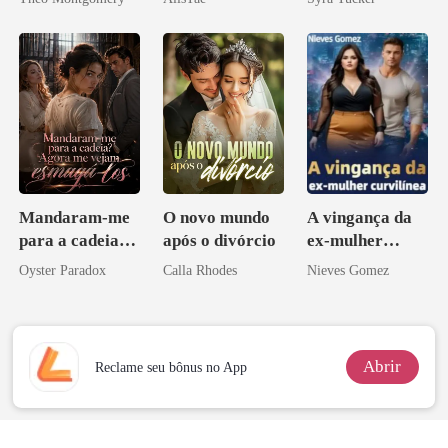
Mandaram-me
O novo mundo
A vingança da
para a cadeia?
após o divórcio
ex-mulher
Agora me
curvilínea
Oyster Paradox
Calla Rhodes
Nieves Gomez
vejam esmagá-
los
Abrir
Reclame seu bônus no App