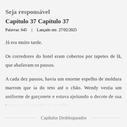
Seja responsável
Capítulo 37 Capítulo 37
Palavras: 645
|
Lançado em: 27/02/2025
0
muito
m cobertos por tapetes de
Loja
Histórico
ia do teto até o chão. Wendy vestia um
Sair
uniforme de garçonete e
Baixar App
Capítulos Desbloqueados
uniforme e pegou a