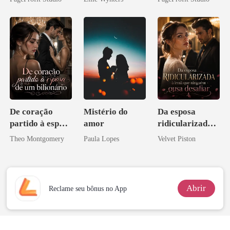
Ex
Sangue
De coração
Mistério do
Da esposa
partido à esposa
amor
ridicularizada à
de um bilionário
irmã que
Theo Montgomery
Paula Lopes
Velvet Piston
ninguém ousa
desafiar
Abrir
Reclame seu bônus no App