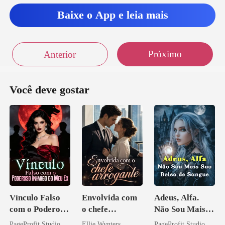
Baixe o App e leia mais
Próximo
Anterior
Você deve gostar
Vínculo Falso
Envolvida com
Adeus, Alfa.
com o Poderoso
o chefe
Não Sou Mais
Inimigo do Meu
arrogante
Sua Bolsa de
PageProfit Studio
Ellie Wynters
PageProfit Studio