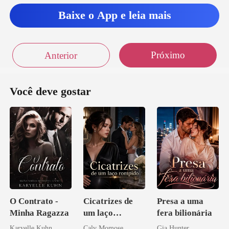
Baixe o App e leia mais
Próximo
Anterior
Você deve gostar
O Contrato -
Cicatrizes de
Presa a uma
Minha Ragazza
um laço
fera bilionária
rompido
Karyelle Kuhn
Calv Momose
Gia Hunter