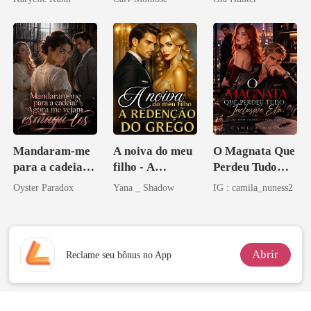
Mandaram-me
A noiva do meu
O Magnata Que
para a cadeia?
filho - A
Perdeu Tudo
Agora me
Redenção do
Inclusive Ela
Oyster Paradox
Yana _ Shadow
IG : camila_nuness2
vejam esmagá-
grego
los
Abrir
Reclame seu bônus no App