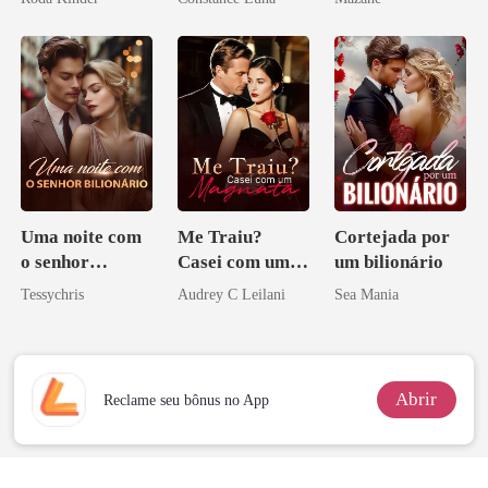
aberto
Uma noite com
Me Traiu?
Cortejada por
o senhor
Casei com um
um bilionário
Bilionário
Magnata
Tessychris
Audrey C Leilani
Sea Mania
Abrir
Reclame seu bônus no App