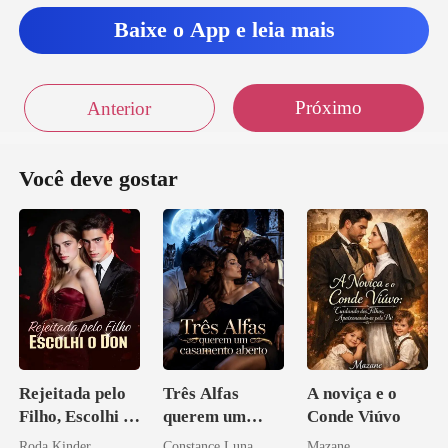
Baixe o App e leia mais
Próximo
Anterior
Você deve gostar
Rejeitada pelo
Três Alfas
A noviça e o
Filho, Escolhi o
querem um
Conde Viúvo
Don
casamento
Roda Kinder
Constance Luna
Mazane