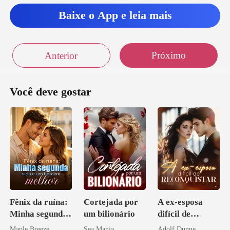
Baixe o App e leia mais
Próximo
Anterior
Você deve gostar
Fênix da ruína:
Cortejada por
A ex-esposa
Minha segunda
um bilionário
difícil de
vida e um
reconquistar
Maple Breeze
Sea Mania
Adolf Dunne