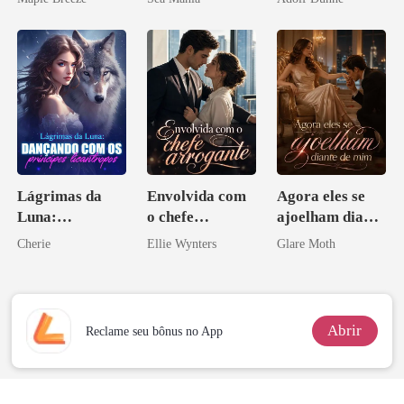
homem melhor
Lágrimas da
Envolvida com
Agora eles se
Luna:
o chefe
ajoelham diante
Dançando com
arrogante
de mim
Cherie
Ellie Wynters
Glare Moth
os príncipes
licantropos
Abrir
Reclame seu bônus no App