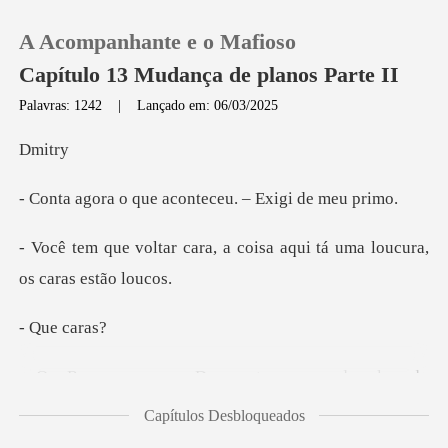
A Acompanhante e o Mafioso
Capítulo 13 Mudança de planos Parte II
Palavras: 1242
|
Lançado em: 06/03/2025
0
it
ue aconteceu. – E
Loja
, a coisa aqui tá uma louc
Histórico
Sair
e ca
Baixar App
ram a rotina do papa e uma falha
Capítulos Desbloqueados
milimétrica na segurança. Os car