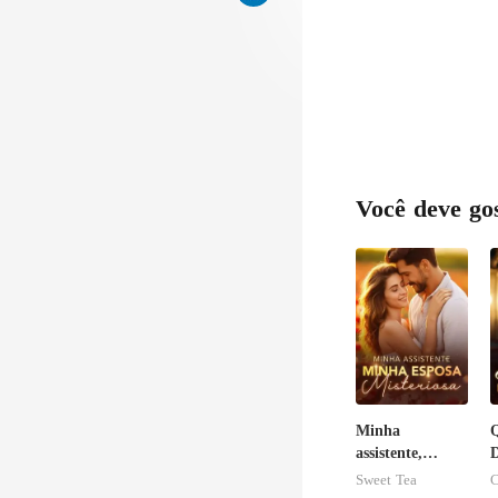
Você deve go
Minha
Q
assistente,
minha esposa
o
Sweet Tea
C
misteriosa
N