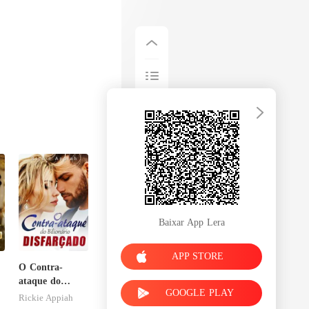
Baixar App Lera
APP STORE
O Contra-
ataque do
GOOGLE PLAY
m
Bilionário
Rickie Appiah
Disfarçado