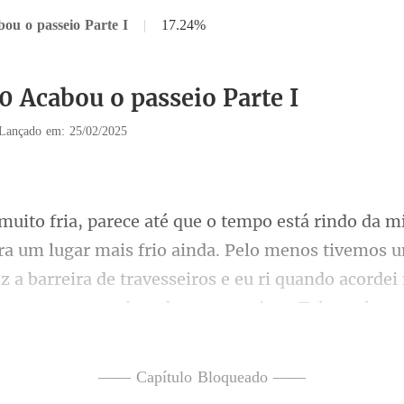
ou o passeio Parte I
|
17.24%
0 Acabou o passeio Parte I
Lançado em: 25/02/2025
da. Pelo menos tivemos u
ez a barreira de travesseiros e eu ri quando acorde
—— Capítulo Bloqueado ——