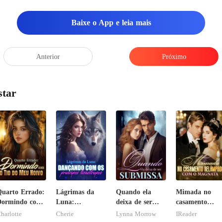
Baixe o App e leia mais
Anterior
Próximo
star
uarto Errado:
Lágrimas da
Quando ela
Mimada no
Dormindo com
Luna:
deixa de ser
casamento
 Tio do Meu
Dançando com
submissa
relâmpago co
harlotte
Cherie
Lynna Morrow
IReader
oivo
os príncipes
o magnata