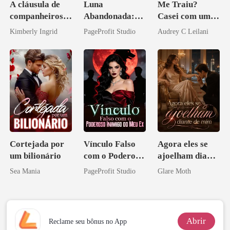
A cláusula de
Luna
Me Traiu?
companheiros
Abandonada:
Casei com um
do professor
Agora Intocável
Magnata
Kimberly Ingrid
PageProfit Studio
Audrey C Leilani
Cortejada por
Vínculo Falso
Agora eles se
um bilionário
com o Poderoso
ajoelham diante
Inimigo do Meu
de mim
Sea Mania
PageProfit Studio
Glare Moth
Ex
Abrir
Reclame seu bônus no App