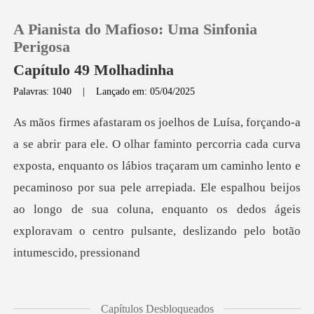
A Pianista do Mafioso: Uma Sinfonia
Perigosa
Capítulo 49 Molhadinha
Palavras: 1040
|
Lançado em: 05/04/2025
0
Loja
xposta, enquanto os lábios traçaram um caminho lento e
Histórico
pecaminoso por sua pele arrepiada. Ele espalhou beijos
ao lon
Sair
Baixar App
Capítulos Desbloqueados