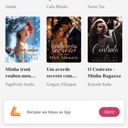
minha esposa
Seenbi
Calla Rhodes
Sweet Tea
misteriosa
Minha irmã
Um acordo
O Contrato -
roubou meu
secreto com
Minha Ragazza
companheiro e
meu chefe
PageProfit Studio
Gregory Ellington
Karyelle Kuhn
eu a deixei
bilionário
Abrir
Reclame seu bônus no App