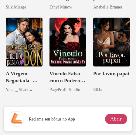
obsessão eterna
Bilionário
irmão
Silk Mirage
Ethyl Minow
Anabella Brianes
A Virgem
Vínculo Falso
Por favor, papai
Negociada -
com o Poderoso
Uma flor para o
Inimigo do Meu
Yana _ Shadow
PageProfit Studio
EliJa
Don
Ex
Abrir
Reclame seu bônus no App