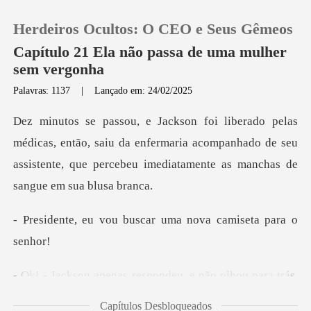
Herdeiros Ocultos: O CEO e Seus Gêmeos
Capítulo 21 Ela não passa de uma mulher
sem vergonha
Palavras: 1137
|
Lançado em: 24/02/2025
0
Loja
ntão, saiu da enfermaria acompanhado de seu
assistente, que pe
Histórico
buscar uma nova cam
Sair
Baixar App
e não olhou para trás,
enquanto
Capítulos Desbloqueados