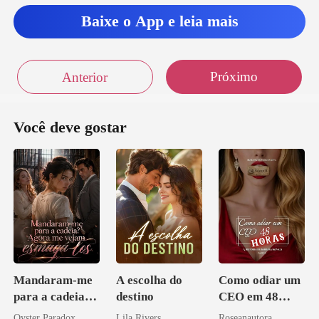
Baixe o App e leia mais
Próximo
Anterior
Você deve gostar
Mandaram-me
A escolha do
Como odiar um
para a cadeia?
destino
CEO em 48
Agora me
horas
Oyster Paradox
Lila Rivers
Roseanautora