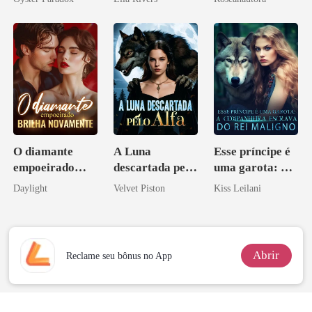
vejam esmagá-
los
O diamante
A Luna
Esse príncipe é
empoeirado
descartada pelo
uma garota: A
brilha
Alfa
companheira
Daylight
Velvet Piston
Kiss Leilani
novamente
escrava do rei
maligno
Abrir
Reclame seu bônus no App