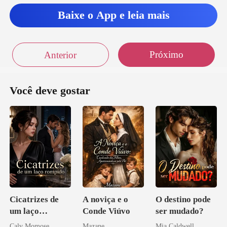
Baixe o App e leia mais
Próximo
Anterior
Você deve gostar
Cicatrizes de
A noviça e o
O destino pode
um laço
Conde Viúvo
ser mudado?
rompido
Calv Momose
Mazane
Mia Caldwell