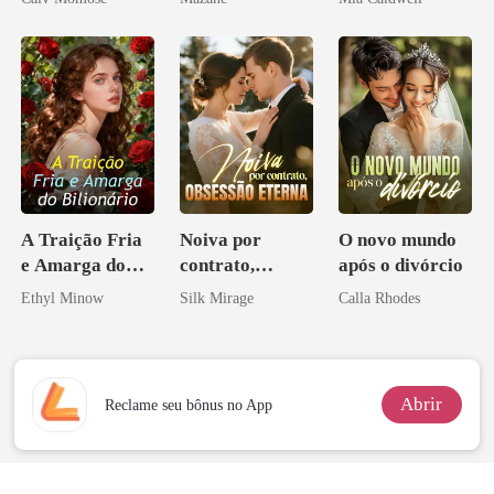
A Traição Fria
Noiva por
O novo mundo
e Amarga do
contrato,
após o divórcio
Bilionário
obsessão eterna
Ethyl Minow
Silk Mirage
Calla Rhodes
Abrir
Reclame seu bônus no App