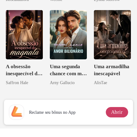
A obsessão
Uma segunda
Uma armadilha
inesquecível do
chance com meu
inescapável
magnata
amor bilionário
Saffron Hale
Arny Gallucio
AlisTae
Abrir
Reclame seu bônus no App