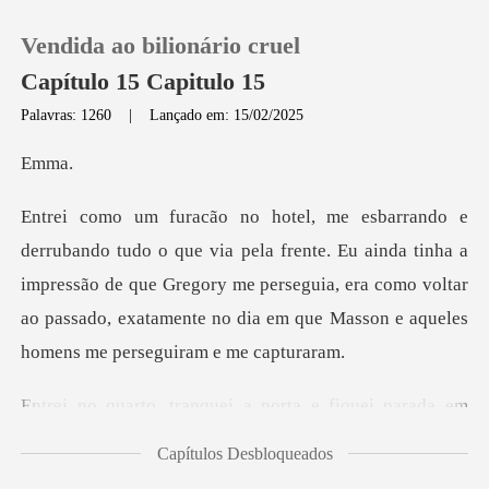
Vendida ao bilionário cruel
Capítulo 15 Capitulo 15
Palavras: 1260
|
Lançado em: 15/02/2025
0
ma
Loja
te. Eu ainda tinha a
impressão de que Gregory me perseguia, era como voltar
Histórico
ao passa
Sair
porta e fiquei parada em
Baixar App
fr
Capítulos Desbloqueados