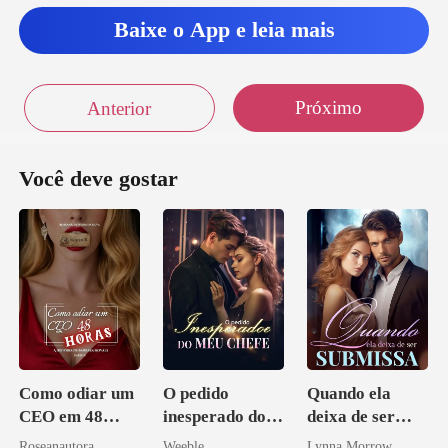
Baixe o App e leia mais
Próximo
Anterior
Você deve gostar
Como odiar um
O pedido
Quando ela
CEO em 48
inesperado do
deixa de ser
horas
meu chefe
submissa
Roseanautora
Weeble
Lynna Morrow