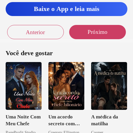
Baixe o App e leia mais
Próximo
Anterior
Você deve gostar
Uma Noite Com
Um acordo
A médica da
Meu Chefe
secreto com
matilha
meu chefe
PageProfit Studio
Gregory Ellington
Cooper