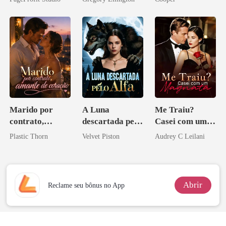
bilionário
Marido por
A Luna
Me Traiu?
contrato,
descartada pelo
Casei com um
amante de
Alfa
Magnata
Plastic Thorn
Velvet Piston
Audrey C Leilani
coração
Abrir
Reclame seu bônus no App