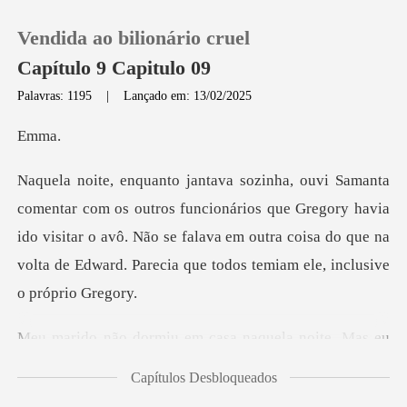
Vendida ao bilionário cruel
Capítulo 9 Capitulo 09
Palavras: 1195
|
Lançado em: 13/02/2025
0
ma
Loja
ionários que Gregory havia
ido visitar o avô. Não se falava em outra coisa do que
Histórico
Sair
quela noite. Mas eu
Baixar App
também não l
Capítulos Desbloqueados