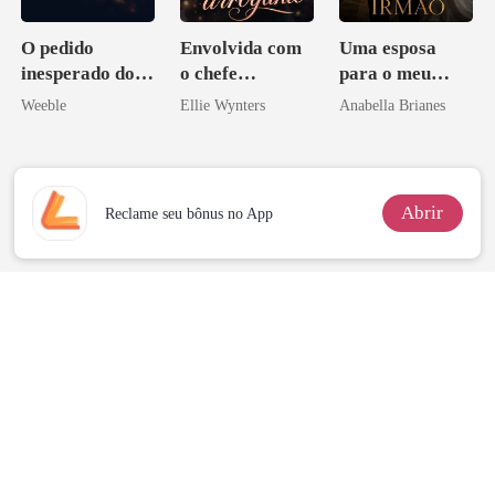
O pedido
Envolvida com
Uma esposa
inesperado do
o chefe
para o meu
meu chefe
arrogante
irmão
Weeble
Ellie Wynters
Anabella Brianes
Abrir
Reclame seu bônus no App