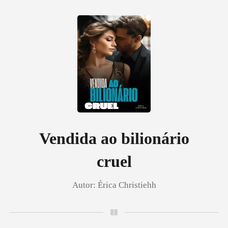
0
Loja
Histórico
Vendida ao bilionário
cruel
Sair
Autor:
Érica Christiehh
Baixar App