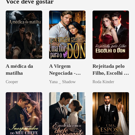
Você deve gostar
A médica da
A Virgem
Rejeitada pelo
matilha
Negociada -
Filho, Escolhi o
Uma flor para o
Don
Cooper
Yana _ Shadow
Roda Kinder
Don