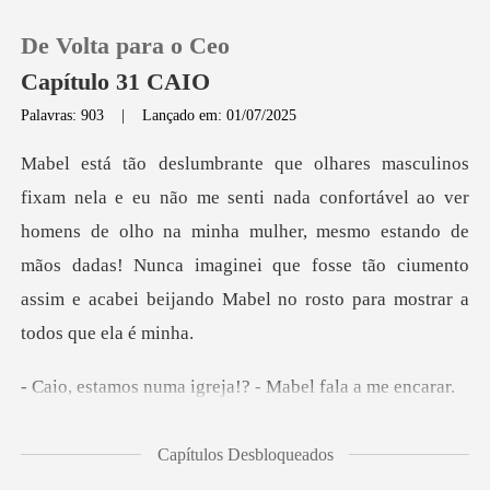
De Volta para o Ceo
Capítulo 31 CAIO
Palavras: 903
|
Lançado em: 01/07/2025
0
vel ao ver
Loja
homens de olho na minha mulher, mesmo estando de
mãos dadas! Nunca imaginei que fo
Histórico
Sair
ma igreja!? - Mabe
Baixar App
ó q
Capítulos Desbloqueados