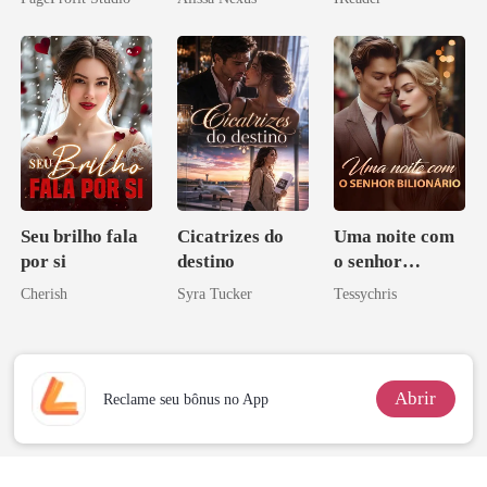
Sangue
o magnata
Seu brilho fala
Cicatrizes do
Uma noite com
por si
destino
o senhor
Bilionário
Cherish
Syra Tucker
Tessychris
Abrir
Reclame seu bônus no App