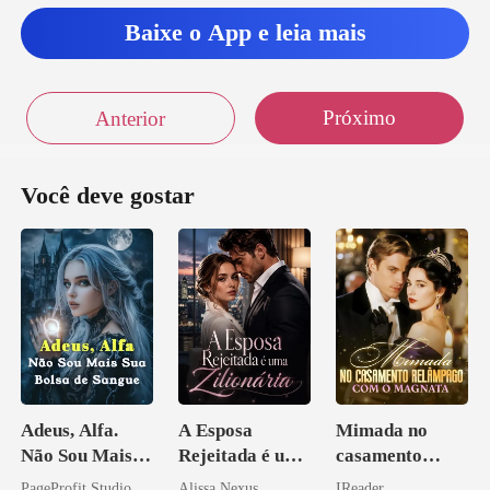
Baixe o App e leia mais
Próximo
Anterior
Você deve gostar
Adeus, Alfa.
A Esposa
Mimada no
Não Sou Mais
Rejeitada é uma
casamento
Sua Bolsa de
Zilionária
relâmpago com
PageProfit Studio
Alissa Nexus
IReader