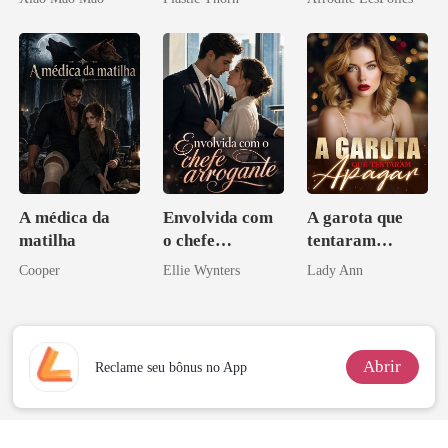
Me Casei com o
coração
Rival do Meu
Ex
A médica da
Envolvida com
A garota que
matilha
o chefe
tentaram
arrogante
apagar
Cooper
Ellie Wynters
Lady Ann
Abrir
Reclame seu bônus no App