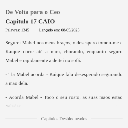
De Volta para o Ceo
Capítulo 17 CAIO
Palavras: 1345
|
Lançado em: 08/05/2025
0
u-me e
Kaique corre até a mim, chorando, enquan
Loja
aique fala desesperado
Histórico
Sair
o o seu rosto, as su
Baixar App
Capítulos Desbloqueados
viva? - Kai