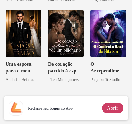
Herdeiro Dele
CEO
Uma esposa
De coração
O
para o meu
partido à esposa
Arrependiment
irmão
de um bilionário
o do Alfa: O
Anabella Brianes
Theo Montgomery
PageProfit Studio
Contrato Real
da Híbrida
Abrir
Reclame seu bônus no App