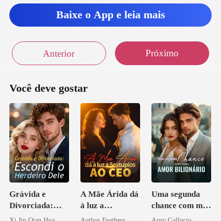
Baixe o App e leia mais
Próximo
Anterior
Você deve gostar
Grávida e
A Mãe Árida dá
Uma segunda
Divorciada:
à luz a
chance com meu
Escondi o
Sextuplos ao
amor bilionário
Xi Jin Qian Hua
Author Feathers
Arny Gallucio