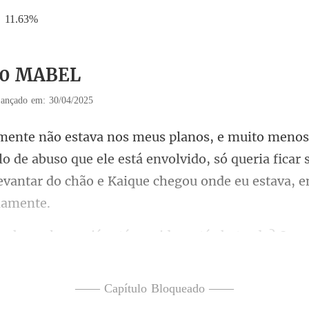
11.63%
 10 MABEL
ançado em: 30/04/2025
o de abuso que ele está envolvido, só queria ficar
tá servido, está chateada? O q
—— Capítulo Bloqueado ——