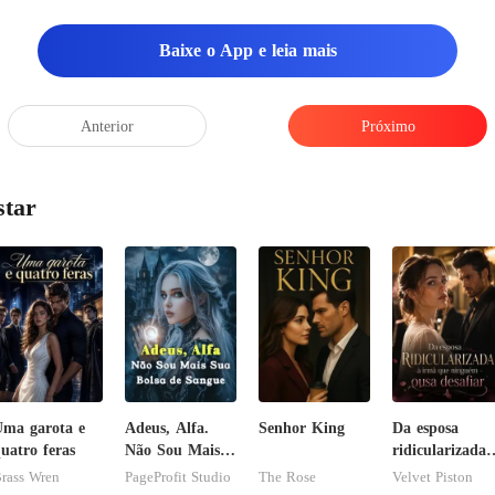
Baixe o App e leia mais
Anterior
Próximo
star
ma garota e
Adeus, Alfa.
Senhor King
Da esposa
uatro feras
Não Sou Mais
ridicularizada 
Sua Bolsa de
irmã que
rass Wren
PageProfit Studio
The Rose
Velvet Piston
Sangue
ninguém ousa