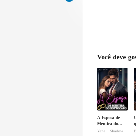
Você deve go
A Esposa de
U
Mentira do
q
Sottocapo
Yana _ Shadow
B