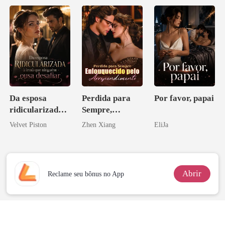
família
mafiosa!
Da esposa
Perdida para
Por favor, papai
ridicularizada à
Sempre,
irmã que
Enlouquecido
Velvet Piston
Zhen Xiang
EliJa
ninguém ousa
pelo
desafiar
Arrependiment
o
Abrir
Reclame seu bônus no App