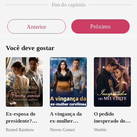
Fim do capítulo
Próximo
Anterior
Você deve gostar
Ex-esposa do
A vingança da
O pedido
presidente?
ex-mulher
inesperado do
Preciosa
curvilínea
meu chefe
Rusted Rainbow
Nieves Gomez
Weeble
princesa de uma