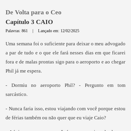
De Volta para o Ceo
Capítulo 3 CAIO
Palavras: 861
|
Lançado em: 12/02/2025
0
tudo e o que ele fará nesses dias em que ficarei
Loja
fora e de mal
Histórico
to Phil? - Pergunto
Sair
com você porque estou
Baixar App
de férias t