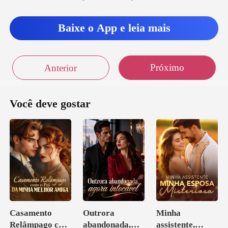
Baixe o App e leia mais
Próximo
Anterior
Você deve gostar
Casamento
Outrora
Minha
Relâmpago com
abandonada,
assistente,