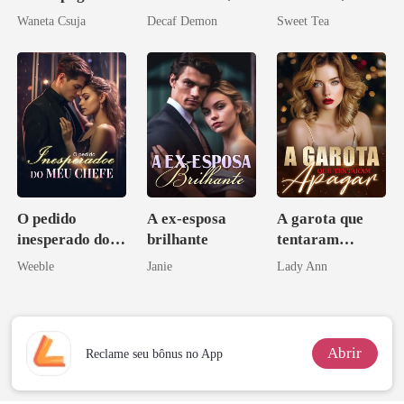
o Pai da Minha
agora intocável
minha esposa
Waneta Csuja
Decaf Demon
Sweet Tea
Melhor Amiga
misteriosa
O pedido
A ex-esposa
A garota que
inesperado do
brilhante
tentaram
meu chefe
apagar
Weeble
Janie
Lady Ann
Abrir
Reclame seu bônus no App