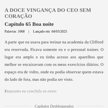
A DOCE VINGANÇA DO CEO SEM
CORAÇÃO
Capítulo 65 Boa noite
Palavras: 1068
|
Lançado em: 04/03/2025
0
Loja
ainer. O
lugar era amplo e eu tinha acesso aos aparelhos que
Histórico
melhor se encaixavam com os meus exercícios d
Sair
eu conclu
Baixar App
Capítulos Desbloqueados