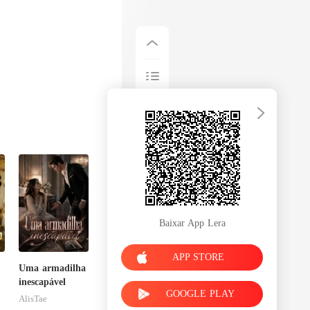
Baixar App Lera
APP STORE
Uma armadilha
inescapável
GOOGLE PLAY
m
AlisTae