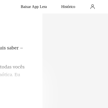
Baixar App Lera
Histórico
uis saber –
cês
aó