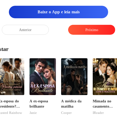
Baixe o App e leia mais
Anterior
Próximo
star
x-esposa do
A ex-esposa
A médica da
Mimada no
residente?
brilhante
matilha
casamento
reciosa
relâmpago co
usted Rainbow
Janie
Cooper
IReader
rincesa de
o magnata