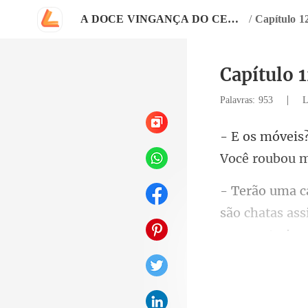
A DOCE VINGANÇA DO CEO SEM CORAÇÃO
/
Capítulo 12
Capítulo 1
|
Palavras: 953
L
Você roubou 
são chatas ass