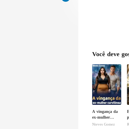
Você deve go
A vingança da
E
ex-mulher
p
curvilínea
P
Nieves Gomez
R
p