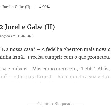
 Jorel e Gabe (II)
|
4.90%
2 Jorel e Gabe (II)
ançado em: 15/02/2025
ertton mais nova q
min
im? – olhei para Ernest – Até entendo a sua vida c
—— Capítulo Bloqueado ——