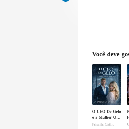
Você deve go
O CEO De Gelo
P
e a Mulher Que
f
Ele Jurou
Priscila Ozilio
G
Odiar