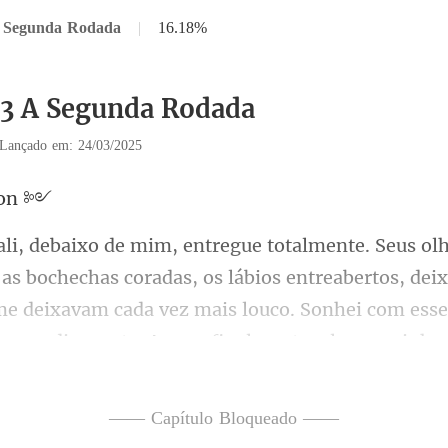
A Segunda Rodada
|
16.18%
33 A Segunda Rodada
Lançado em: 24/03/2025
os lábios entreabertos, dei
e deixavam cada vez mais louco. Sonhei com es
—— Capítulo Bloqueado ——