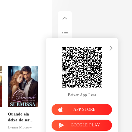
Baixar App Lera
APP STORE
Quando ela
deixa de ser
GOOGLE PLAY
submissa
Lynna Morrow
sa