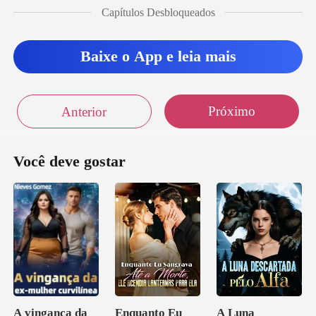
Capítulos Desbloqueados
Baixe o App e leia mais
Próximo
Anterior
Você deve gostar
A vingança da
Enquanto Eu
A Luna