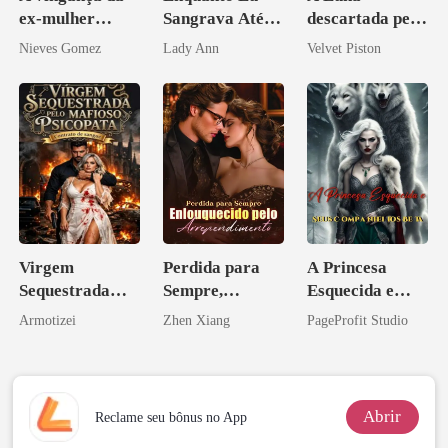
ex-mulher
Sangrava Até a
descartada pelo
curvilínea
Morte, Ele
Alfa
Nieves Gomez
Lady Ann
Velvet Piston
Acendia
Lanternas Para
Ela
Virgem
Perdida para
A Princesa
Sequestrada
Sempre,
Esquecida e
pelo Mafioso
Enlouquecido
Seus
Armotizei
Zhen Xiang
PageProfit Studio
Psicopata :
pelo
Companheiros
CONTRATO
Arrependiment
Beta
DE SANGUE
o
Abrir
Reclame seu bônus no App