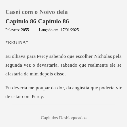
Casei com o Noivo dela
Capítulo 86 Capítulo 86
Palavras: 2055
|
Lançado em: 17/01/2025
0
EG
las pela
Loja
segunda vez o devastaria, sabendo que
Histórico
or, da angústia que poder
Sair
Baixar App
sima em tomar
Capítulos Desbloqueados
decisões, eu sei que agora