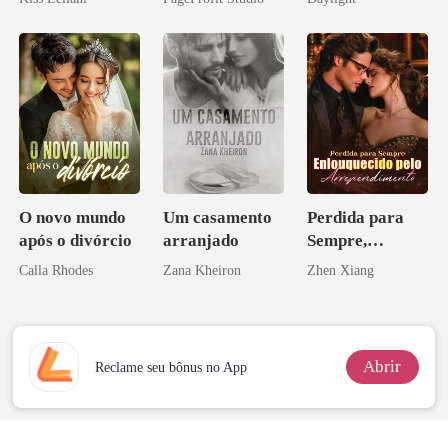
escrava do rei
Perder Sua
novamente
maligno
Verdadeira
Companheira
O novo mundo
Um casamento
Perdida para
após o divórcio
arranjado
Sempre,
Enlouquecido
Calla Rhodes
Zana Kheiron
Zhen Xiang
pelo
Arrependiment
o
Abrir
Reclame seu bônus no App