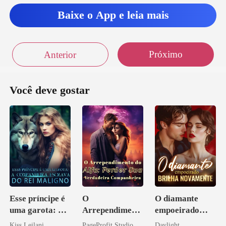
Baixe o App e leia mais
Próximo
Anterior
Você deve gostar
Esse príncipe é
O
O diamante
uma garota: A
Arrependiment
empoeirado
companheira
o do Alfa:
brilha
Kiss Leilani
PageProfit Studio
Daylight