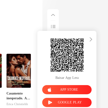
Baixar App Lera
APP STORE
Casamento
inesperado. A
GOOGLE PLAY
noite que
Érica Christiehh
mudou minha