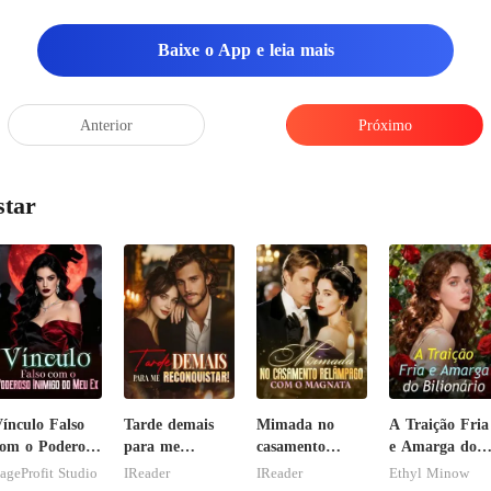
Baixe o App e leia mais
nsar
saria
Anterior
Próximo
star
ínculo Falso
Tarde demais
Mimada no
A Traição Fria
om o Poderoso
para me
casamento
e Amarga do
nimigo do Meu
reconquistar!
relâmpago com
Bilionário
ageProfit Studio
IReader
IReader
Ethyl Minow
Ex
o magnata