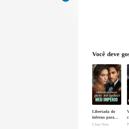
e pe
pen
Você deve go
Libertada do
V
inferno para
c
reivindicar meu
I
Clara Voss
P
império