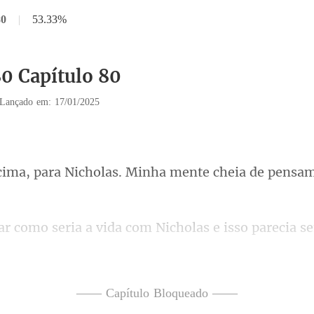
80
|
53.33%
80 Capítulo 80
Lançado em: 17/01/2025
Nicholas. Minha mente che
ia a vida com Nicholas e
perdidamente apa
poderia não sentir esse amo
—— Capítulo Bloqueado ——