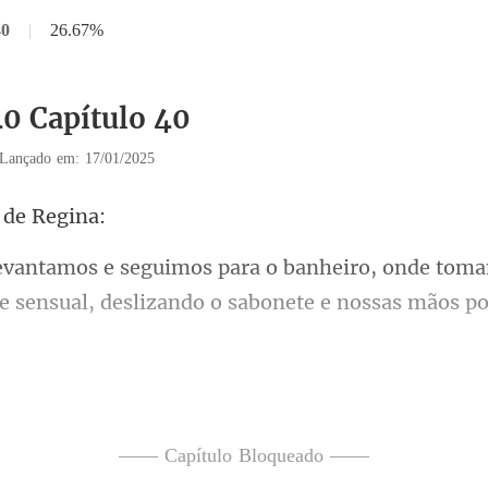
40
|
26.67%
40 Capítulo 40
Lançado em: 17/01/2025
 d
onde tom
e sensual, deslizando
da manhã antes de ir p
enquanto fosse necessário, mas
—— Capítulo Bloqueado ——