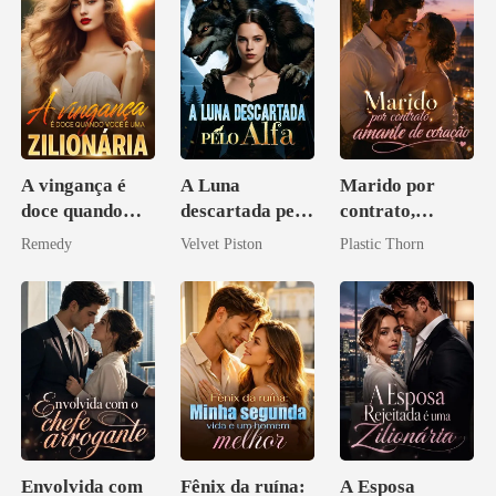
A vingança é
A Luna
Marido por
doce quando
descartada pelo
contrato,
você é uma
Alfa
amante de
Remedy
Velvet Piston
Plastic Thorn
zilionária
coração
Envolvida com
Fênix da ruína:
A Esposa