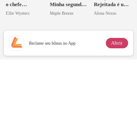
o chefe
Minha segunda
Rejeitada é uma
arrogante
vida e um
Zilionária
Ellie Wynters
Maple Breeze
Alissa Nexus
homem melhor
Abrir
Reclame seu bônus no App