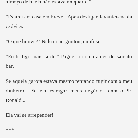
almoço de
eve." Após desligar, l
" Nelson perg
de." Paguei a conta
fugir com o meu
dinheiro... Se ela es
se arr
*