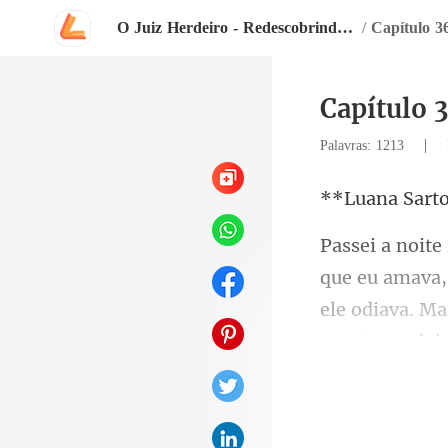
O Juiz Herdeiro - Redescobrindo o Amor
/
Capítulo 3
Capítulo 3
|
Palavras: 1213
na Sa
ele odiava. Ma