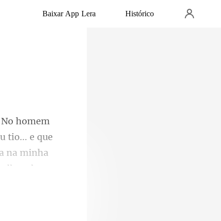
Baixar App Lera
Histórico
 tio... e que
ra na m