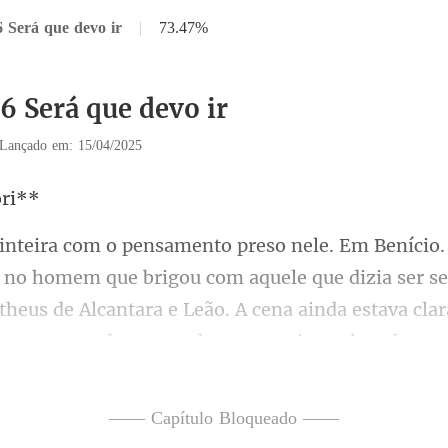
6 Será que devo ir
|
73.47%
6 Será que devo ir
Lançado em: 15/04/2025
aquele que dizia ser seu
theus de Alcantara e Leão. A cena ainda estava cla
—— Capítulo Bloqueado ——