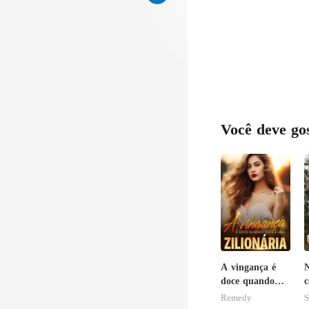
Você deve go
A vingança é
N
doce quando
c
você é uma
o
Remedy
S
zilionária