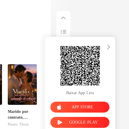
Baixar App Lera
APP STORE
Marido por
contrato,
GOOGLE PLAY
amante de
Plastic Thorn
coração